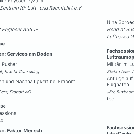
Anke Kaysser-Pyzalla
Zentrum für Luft- und Raumfahrt e.V
Nina Sproe
f Engineer A350F
Head of Sust
Lufthansa 
se
Fachsessio
on: Services am Boden
Luftraumop
 Pusher
Militär im L
t, Kracht Consulting
Stefan Auer, 
Anflüge auf
en und Nachhaltigkeit bei Fraport
Flughäfen
Berz, Fraport AG
Jörg Buxbaum
tbd
use
essions
se
Fachsessio
on: Faktor Mensch
Life-Cycle