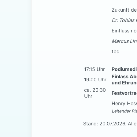
Zukunft de
Dr. Tobias
Einflussmö
Marcus Lind
tbd
17:15 Uhr
Podiumsdi
Einlass Ab
19:00 Uhr
und Ehru
ca. 20:30
Festvortra
Uhr
Henry Hes
Leitender Pl
Stand: 20.07.2026. All