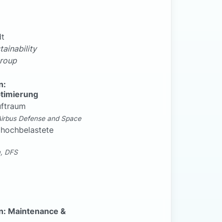
dt
ainability
Group
n:
timierung
uftraum
Airbus Defense and Space
 hochbelastete
, DFS
n: Maintenance &