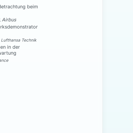
Betrachtung beim
, Airbus
erksdemonstrator
 Lufthansa Technik
en in der
wartung
ance