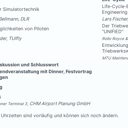
Life-Cycle-
r Simulatortechnik
Engineering
 Bellmann, DLR
Lars Fischer
Der Triebw
glichkeiten von Piloten
“UNIFIED”
er, TUIfly
Rolls-Royce &
Entwicklung
Triebwerks
MTU Mainten
skussion und Schlusswort
endveranstaltung mit Dinner, Festvortrag
ngen
g
s
CHM Airport Planung GmbH
aner Terminal 3,
e Uhrzeiten sind vorläufig und können sich noch ändern.